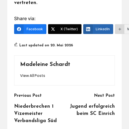
vertreten.
Share via:
Facebook
X (Twitter)
LinkedIn
Last updated on 20. Mai 2026
Madeleine Schardt
View All Posts
Post
Previous Post
Next Post
navigation
Niederbrechen 1
Jugend erfolgreich
Vizemeister
beim SC Einrich
Verbandsliga Süd