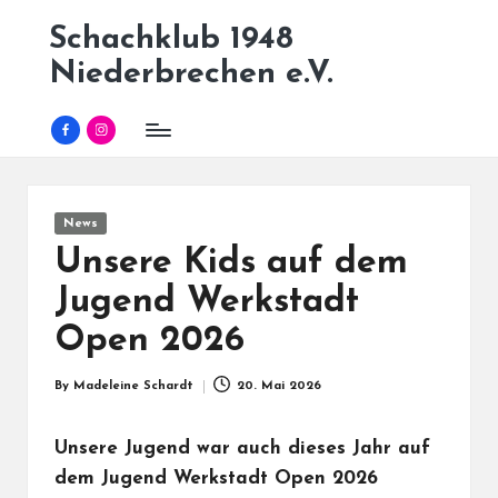
Schachklub 1948
Skip
Niederbrechen e.V.
to
content
Facebook
Instagram
Posted
News
in
Unsere Kids auf dem
Jugend Werkstadt
Open 2026
By
Madeleine Schardt
20. Mai 2026
Posted
by
Unsere Jugend war auch dieses Jahr auf
dem
Jugend Werkstadt Open 2026