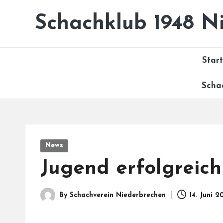
Schachklub 1948 Ni
Skip
to
content
Start
Scha
Posted
News
in
Jugend erfolgreich
By
Schachverein Niederbrechen
14. Juni 2
Posted
by