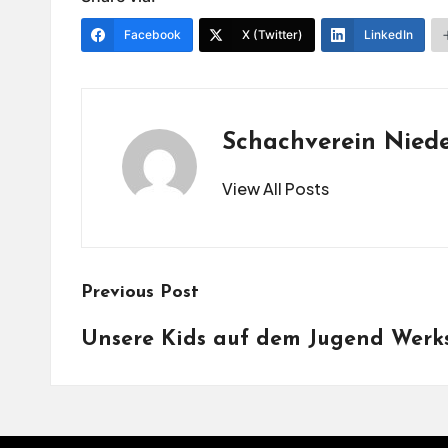
Facebook
X (Twitter)
LinkedIn
Schachverein Nied
View All Posts
Post
Previous Post
navigation
Unsere Kids auf dem Jugend Werk