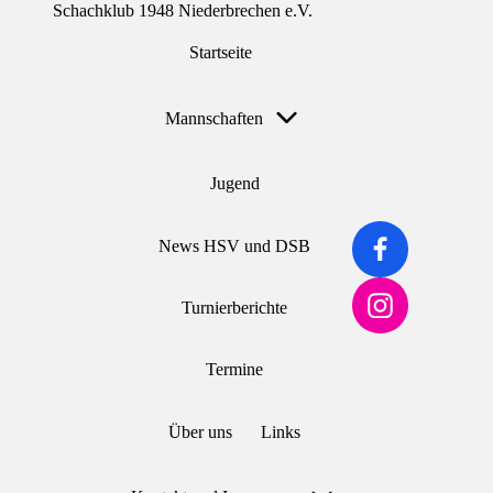
Schachklub 1948 Niederbrechen e.V.
Startseite
Skip
to
content
Mannschaften
Jugend
Facebook
News HSV und DSB
Instagram
Turnierberichte
Termine
Über uns
Links