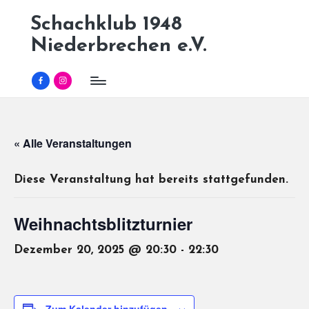
Schachklub 1948
Skip
Niederbrechen e.V.
to
content
Facebook
Instagram
« Alle Veranstaltungen
Diese Veranstaltung hat bereits stattgefunden.
Weihnachtsblitzturnier
Dezember 20, 2025 @ 20:30
-
22:30
Zum Kalender hinzufügen