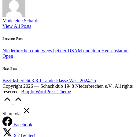
Madeleine Schardt
View All Posts
Post
Previous Post
navigation
Niederbrechen unterwegs bei der DSAM und dem Heusenstamm
Open
Next Post
Bezirksbericht 3.Rd.Landesklasse West 2024-25
Copyright 2026 — Schachklub 1948 Niederbrechen e.V.. All rights
reserved.
Bloglo WordPress Theme
Scroll
to
Top
Share via
Facebook
X (Twitter)