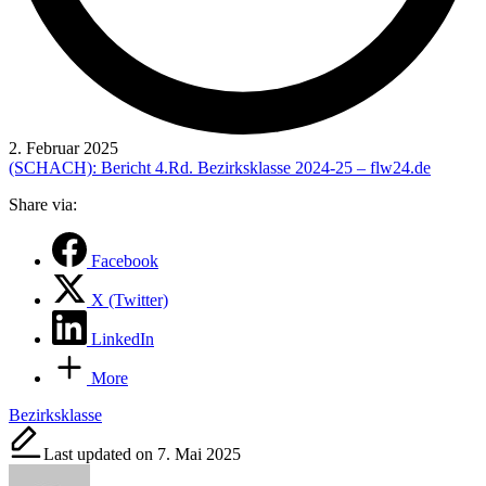
2. Februar 2025
:
(SCHACH): Bericht 4.Rd. Bezirksklasse 2024-25 – flw24.de
Bezirksb
Share via:
4.Rd.
Bezirks
2024-
Facebook
25
X (Twitter)
LinkedIn
More
Tags:
Bezirksklasse
Last updated on 7. Mai 2025