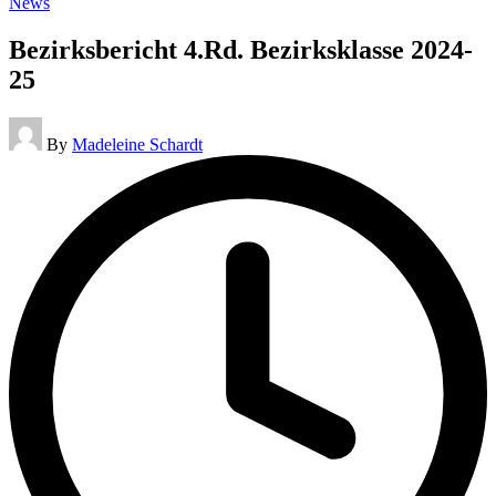
Posted
News
in
Bezirksbericht 4.Rd. Bezirksklasse 2024-
25
Posted
By
Madeleine Schardt
by