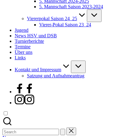
5. Mannschaft 2024-2025
5. Mannschaft Saison 2023-2024
Viererpokal Saison 24_25
Vierer-Pokal Saison 23_24
Jugend
News HSV und DSB
Turnierberichte
Termine
Über uns
Links
Kontakt und Impressum
Satzung und Aufnahmeantrag
Facebook
Instagram
Search
for: