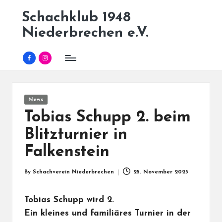
Schachklub 1948
Skip
Niederbrechen e.V.
to
content
Facebook
Instagram
Posted
News
in
Tobias Schupp 2. beim
Blitzturnier in
Falkenstein
By
Schachverein Niederbrechen
25. November 2025
Posted
by
Tobias Schupp wird 2.
Ein kleines und familiäres Turnier in der