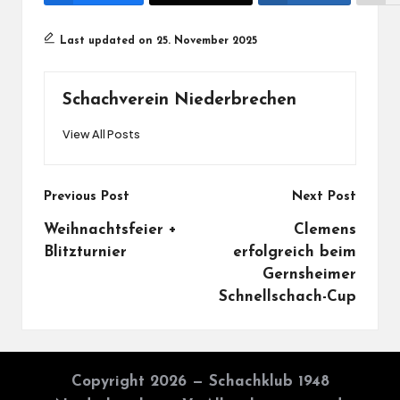
Last updated on 25. November 2025
Schachverein Niederbrechen
View All Posts
Post
Previous Post
Next Post
navigation
Weihnachtsfeier +
Clemens
Blitzturnier
erfolgreich beim
Gernsheimer
Schnellschach-Cup
Copyright 2026 — Schachklub 1948