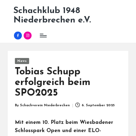
Schachklub 1948
Skip
Niederbrechen e.V.
to
content
Facebook
Instagram
Posted
News
in
Tobias Schupp
erfolgreich beim
SPO2025
By
Schachverein Niederbrechen
6. September 2025
Posted
by
Mit einem 10. Platz beim Wiesbadener
Schlosspark Open und einer ELO-