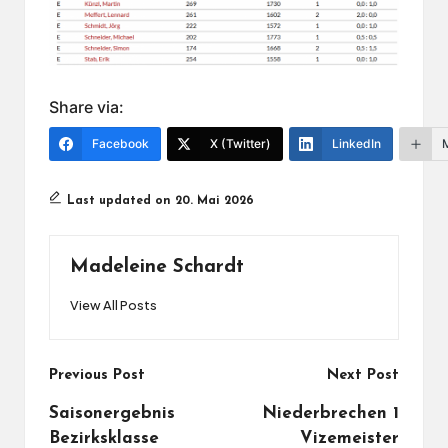
Share via:
Facebook
X (Twitter)
LinkedIn
Last updated on 20. Mai 2026
Madeleine Schardt
View All Posts
Post
Previous Post
Next Post
navigation
Saisonergebnis
Niederbrechen 1
Bezirksklasse
Vizemeister