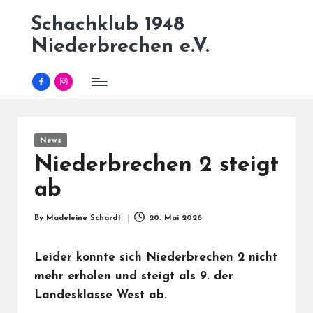
Schachklub 1948
Skip
Niederbrechen e.V.
to
content
Facebook
Instagram
Posted
News
in
Niederbrechen 2 steigt
ab
By
Madeleine Schardt
20. Mai 2026
Posted
by
Leider konnte sich Niederbrechen 2 nicht
mehr erholen und steigt als 9. der
Landesklasse West ab.