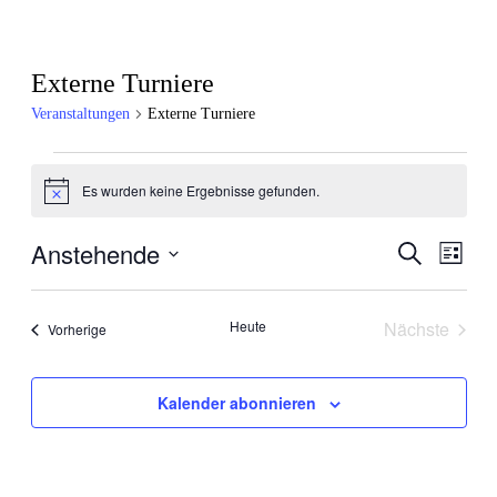
Externe Turniere
Veranstaltungen
Externe Turniere
Veranstaltungen
Es wurden keine Ergebnisse gefunden.
Hinweis
Anstehende
Veranstal
Veran
Suche
Liste
Ansic
Suche
Datum
Navig
wählen.
und
Heute
Nächste
Veranstaltungen
Vorherige
Ansichten
Veranstal
Navigati
Kalender abonnieren