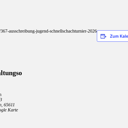
/367-ausschreibung-jugend-schnellschachturnier-2026
Zum Kale
ltungso
n
 3
n
,
65611
gle Karte