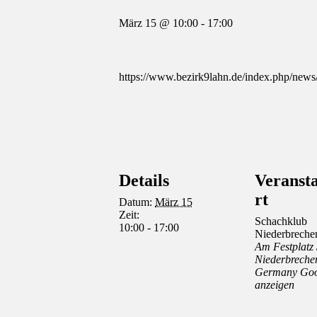
März 15 @ 10:00
-
17:00
https://www.bezirk9lahn.de/index.php/news
Details
Veransta
rt
Datum:
März 15
Zeit:
Schachklub
10:00 - 17:00
Niederbreche
Am Festplatz
Niederbreche
Germany
Goo
anzeigen