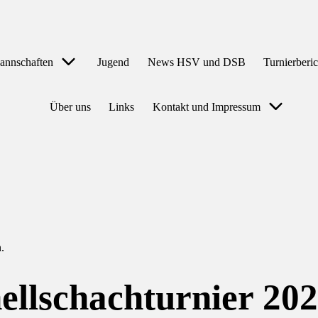
annschaften
Jugend
News HSV und DSB
Turnierberi
Über uns
Links
Kontakt und Impressum
.
ellschachturnier 20