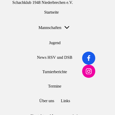
Schachklub 1948 Niederbrechen e.V.
Startseite
Skip
to
content
Mannschaften
Jugend
Facebook
News HSV und DSB
Instagram
Turnierberichte
Termine
Über uns
Links