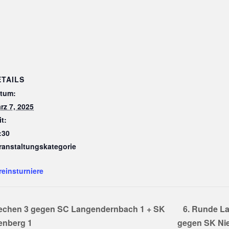
ETAILS
tum:
rz 7, 2025
it:
:30
ranstaltungskategorie
reinsturniere
rechen 3 gegen SC Langendernbach 1 + SK
6. Runde La
enberg 1
gegen SK Ni