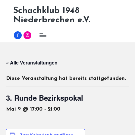
Schachklub 1948
Skip
Niederbrechen e.V.
to
content
Facebook
Instagram
« Alle Veranstaltungen
Diese Veranstaltung hat bereits stattgefunden.
3. Runde Bezirkspokal
Mai 9 @ 17:00
-
21:00
Zum Kalender hinzufügen