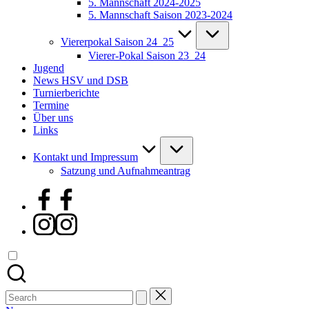
5. Mannschaft 2024-2025
5. Mannschaft Saison 2023-2024
Viererpokal Saison 24_25
Vierer-Pokal Saison 23_24
Jugend
News HSV und DSB
Turnierberichte
Termine
Über uns
Links
Kontakt und Impressum
Satzung und Aufnahmeantrag
Facebook
Instagram
Search
for: