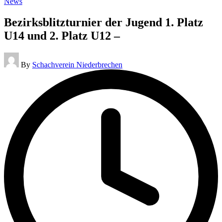
Posted
News
in
Bezirksblitzturnier der Jugend 1. Platz
U14 und 2. Platz U12 –
Posted
By
Schachverein Niederbrechen
by