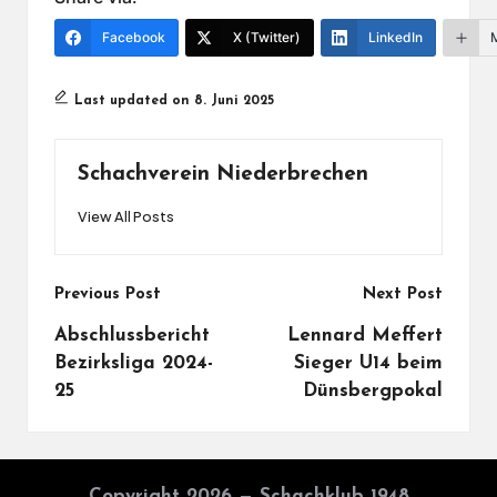
Facebook
X (Twitter)
LinkedIn
Last updated on 8. Juni 2025
Schachverein Niederbrechen
View All Posts
Post
Previous Post
Next Post
navigation
Abschlussbericht
Lennard Meffert
Bezirksliga 2024-
Sieger U14 beim
25
Dünsbergpokal
Copyright 2026 — Schachklub 1948