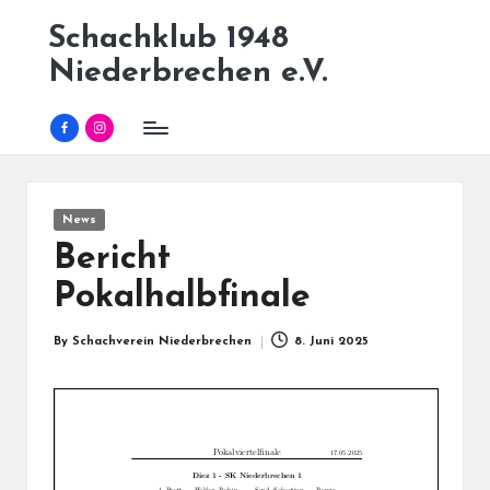
Schachklub 1948
Skip
Niederbrechen e.V.
to
content
Facebook
Instagram
Posted
News
in
Bericht
Pokalhalbfinale
By
Schachverein Niederbrechen
8. Juni 2025
Posted
by