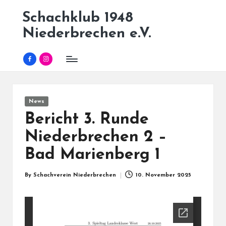
Schachklub 1948
Skip
Niederbrechen e.V.
to
content
Facebook
Instagram
Posted
News
in
Bericht 3. Runde
Niederbrechen 2 –
Bad Marienberg 1
By
Schachverein Niederbrechen
10. November 2025
Posted
by