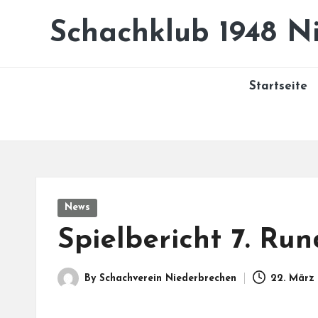
Schachklub 1948 Ni
Skip
to
content
Startseite
Posted
News
in
Spielbericht 7. Ru
By
Schachverein Niederbrechen
22. März
Posted
by