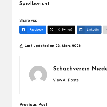
Spielbericht
Share via:
Facebook
X (Twitter)
LinkedIn
Last updated on 22. März 2026
Schachverein Nied
View All Posts
Post
Previous Post