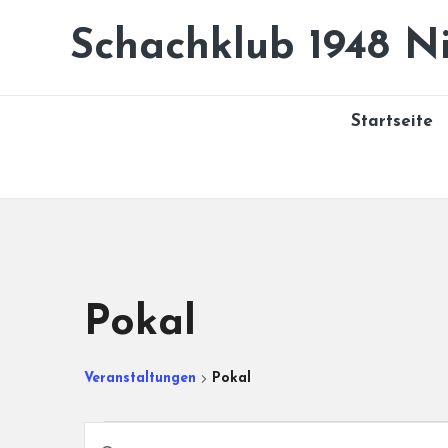
Schachklub 1948 Ni
Skip
to
content
Startseite
Pokal
Veranstaltungen
Pokal
Veranstaltungen
V