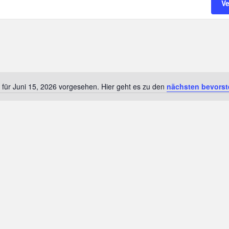
V
 für Juni 15, 2026 vorgesehen. Hier geht es zu den
nächsten bevorst
H
i
n
w
e
i
s